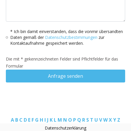
* Ich bin damit einverstanden, dass die vonmir übersandten
Daten gemäß der
Datenschutzbestimmungen
zur
Kontaktaufnahme gespeichert werden.
Die mit * gekennzeichneten Felder sind Pflichtfelder für das
Formular
Anfrage senden
A
B
C
D
E
F
G
H
I
J
K
L
M
N
O
P
Q
R
S
T
U
V
W
X
Y
Z
Datenschutzerklärung