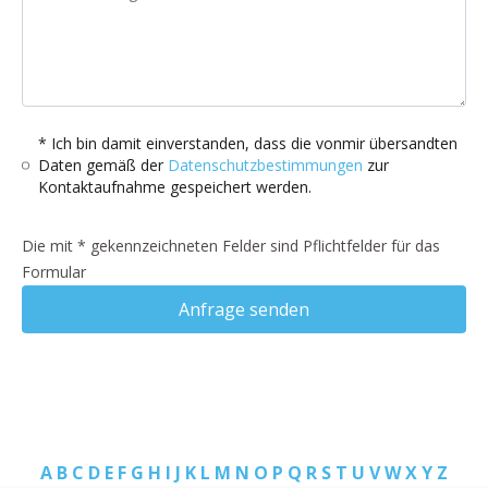
* Ich bin damit einverstanden, dass die vonmir übersandten
Daten gemäß der
Datenschutzbestimmungen
zur
Kontaktaufnahme gespeichert werden.
Die mit * gekennzeichneten Felder sind Pflichtfelder für das
Formular
Anfrage senden
A
B
C
D
E
F
G
H
I
J
K
L
M
N
O
P
Q
R
S
T
U
V
W
X
Y
Z