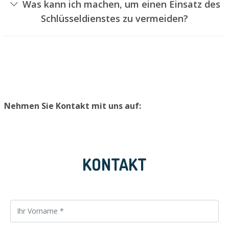
Was kann ich machen, um einen Einsatz des
geschehen, ohne das Schloss aufzubohren. Wir bauen
Schlüsseldienstes zu vermeiden?
Ihnen jedoch einen neuen Türzylinder ein, sodass die
Um einen Einsatz unseres Aufsperrdienstes zu
Eingangstür wieder ordentlich verschlossen werden
verhindern, raten wir, einen zweiten Schlüssel an einem
kann.
sicheren Platz zu lagern.
Nehmen Sie Kontakt mit uns auf:
KONTAKT