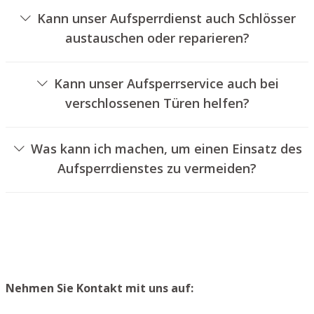
Kann unser Aufsperrdienst auch Schlösser
austauschen oder reparieren?
Ja, wir bieten auch den Wechsel und die Instandsetzung
von Schlössern an.
Kann unser Aufsperrservice auch bei
verschlossenen Türen helfen?
Ja, wir können auch verschlossene Türen für Sie öffnen.
Dies kann jedoch normalerweise nicht geschehen, ohne
Was kann ich machen, um einen Einsatz des
das Türschloss aufzubohren. Wir setzen Ihnen jedoch
Aufsperrdienstes zu vermeiden?
einen neuen Zylinder ein, sodass die Eingangstür wieder
Um einen Einsatz unseres Schlüsseldienstes zu
ordentlich abgesperrt werden kann.
vermeiden, empfehlen wir, extra Schlüssel an einem
sicheren Platz zu lagern.
Nehmen Sie Kontakt mit uns auf: