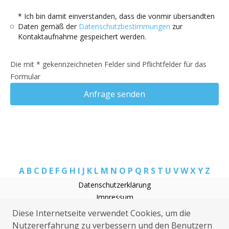
* Ich bin damit einverstanden, dass die vonmir übersandten
Daten gemäß der
Datenschutzbestimmungen
zur
Kontaktaufnahme gespeichert werden.
Die mit * gekennzeichneten Felder sind Pflichtfelder für das
Formular
Anfrage senden
A
B
C
D
E
F
G
H
I
J
K
L
M
N
O
P
Q
R
S
T
U
V
W
X
Y
Z
Datenschutzerklärung
Impressum
Rohrreinigung Alpen
Diese Internetseite verwendet Cookies, um die
Elektriker Alpen
Nutzererfahrung zu verbessern und den Benutzern