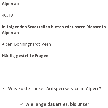
Alpen ab
46519
In folgenden Stadtteilen bieten wir unsere Dienste in
Alpen an
Alpen, Bönninghardt, Veen
Häufig gestellte Fragen:
Was kostet unser Aufsperrservice in Alpen ?
Die Ausführungskosten für unseren Aufsperrdienst
hängen von unterschiedlichen Optionen ab, wie
Wie lange dauert es, bis unser
beispielsweise der Art des Zylinders, der Dauer der