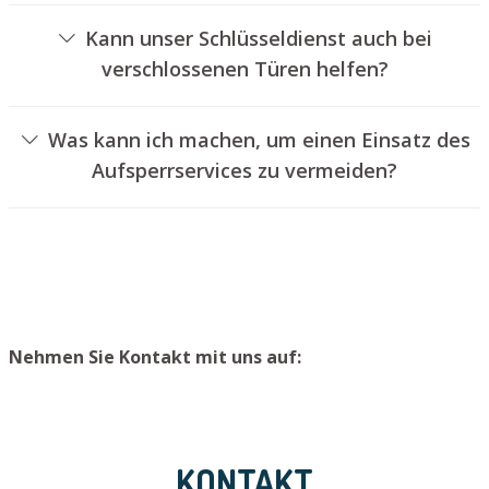
von Schlössern an.
Kann unser Schlüsseldienst auch bei
verschlossenen Türen helfen?
Ja, wir können auch verschlossene Türen für Sie öffnen.
Dies kann jedoch in der Regel nicht geschehen, ohne das
Was kann ich machen, um einen Einsatz des
Schloss aufzubohren. Wir setzen Ihnen jedoch einen
Aufsperrservices zu vermeiden?
neuen Schließzylinder ein, sodass die Tür wieder
Um einen Einsatz unseres Aufsperrdienstes zu
ordentlich abgesperrt werden kann.
vermeiden, raten wir, Ersatzschlüssel an einem sicheren
Ort zu lagern.
Nehmen Sie Kontakt mit uns auf:
KONTAKT