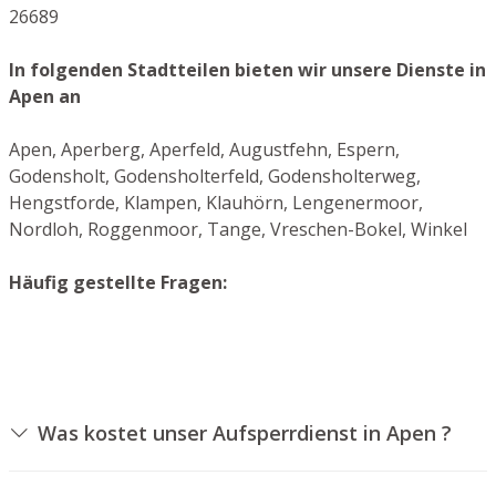
26689
In folgenden Stadtteilen bieten wir unsere Dienste in
Apen an
Apen, Aperberg, Aperfeld, Augustfehn, Espern,
Godensholt, Godensholterfeld, Godensholterweg,
Hengstforde, Klampen, Klauhörn, Lengenermoor,
Nordloh, Roggenmoor, Tange, Vreschen-Bokel, Winkel
Häufig gestellte Fragen:
Was kostet unser Aufsperrdienst in Apen ?
Die Preise für unseren Aufsperrdienst hängen von
unterschiedlichen Faktoren ab, wie zum Beispiel der Art