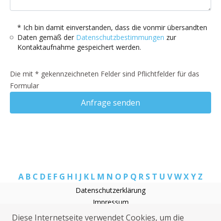
* Ich bin damit einverstanden, dass die vonmir übersandten
Daten gemäß der
Datenschutzbestimmungen
zur
Kontaktaufnahme gespeichert werden.
Die mit * gekennzeichneten Felder sind Pflichtfelder für das
Formular
Anfrage senden
A
B
C
D
E
F
G
H
I
J
K
L
M
N
O
P
Q
R
S
T
U
V
W
X
Y
Z
Datenschutzerklärung
Impressum
Rohrreinigung Apen
Diese Internetseite verwendet Cookies, um die