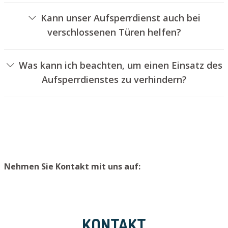
von Türschlössern an.
Kann unser Aufsperrdienst auch bei
verschlossenen Türen helfen?
Ja, wir können auch abgeschlossene Türen für Sie
entriegeln. Dies kann jedoch in der Regel nicht
Was kann ich beachten, um einen Einsatz des
geschehen, ohne das Türschloss aufzubohren. Wir
Aufsperrdienstes zu verhindern?
setzen Ihnen jedoch einen neuen Schließzylinder ein,
Um einen Einsatz unseres Aufsperrservices zu
sodass die Tür wieder ordnungsgemäß abgesperrt
vermeiden, empfehlen wir, extra Schlüssel an einem
werden kann.
sicheren Ort aufzubewahren.
Nehmen Sie Kontakt mit uns auf:
KONTAKT