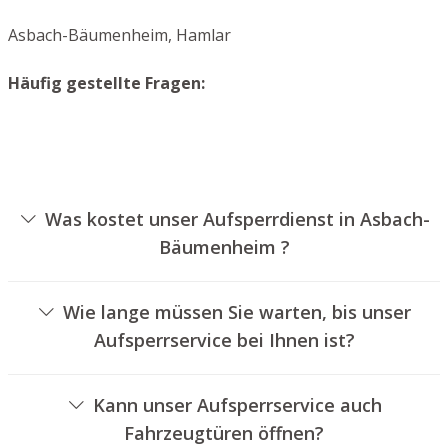
Asbach-Bäumenheim, Hamlar
Häufig gestellte Fragen:
Was kostet unser Aufsperrdienst in Asbach-
Bäumenheim ?
Die Preise für unseren Aufsperrdienst hängen von
verschiedenen Faktoren ab, wie zum Beispiel der
Wie lange müssen Sie warten, bis unser
Ausführung des Zylinders, der Dauer der Arbeiten und
Aufsperrservice bei Ihnen ist?
eventuell anfallenden Kilometerpauschalen. Wir bieten
Unser Schlüsseldienst Asbach-Bäumenheim ist
unseren Auftraggebern jederzeit nachvollziehbare
normalerweise innerhalb von einer halben Stunde vor
Preisangebote an.
Kann unser Aufsperrservice auch
Ort. Die reelle Wartezeit hängt von der Entfernung des
Fahrzeugtüren öffnen?
Einsatzortes zu unserem Unternehmen und den