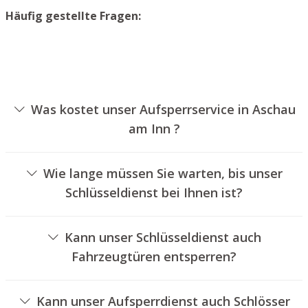
Häufig gestellte Fragen:
Was kostet unser Aufsperrservice in Aschau
am Inn ?
Die Preise für unseren Aufsperrdienst hängen von
verschiedenen Optionen ab, wie beispielsweise der
Wie lange müssen Sie warten, bis unser
Ausführung des Türschlosses, der Dauer der Arbeiten
Schlüsseldienst bei Ihnen ist?
und eventuell anfallenden Anfahrtskosten. Wir bieten
Unser Aufsperrdienst Aschau am Inn ist in der Regel
unseren Kunden jederzeit transparente Preisangebote
innerhalb von dreißig Minuten vor Ort. Die tatsächliche
an.
Kann unser Schlüsseldienst auch
Wartezeit hängt von der Entfernung des Einsatzortes zu
Fahrzeugtüren entsperren?
unserem Unternehmen und den aktuellen
Ja, wir bieten auch das Öffnen von Fahrzeugtüren an.
Verkehrsbedingungen ab.
Kann unser Aufsperrdienst auch Schlösser