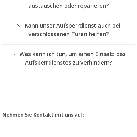
austauschen oder reparieren?
Ja, wir bieten auch den Austausch und die Reparatur von
Schlössern an.
Kann unser Aufsperrdienst auch bei
verschlossenen Türen helfen?
Ja, wir können auch versperrte Türen für Sie entriegeln.
Dies kann jedoch normalerweise nicht geschehen, ohne
Was kann ich tun, um einen Einsatz des
das Türschloss aufzubohren. Wir setzen Ihnen jedoch
Aufsperrdienstes zu verhindern?
einen neuen Zylinder ein, sodass die Eingangstür wieder
Um einen Einsatz unseres Aufsperrdienstes zu
ordentlich abgeschlossen werden kann.
verhindern, empfehlen wir, Ersatzschlüssel an einem
sicheren Ort zu lagern.
Nehmen Sie Kontakt mit uns auf: