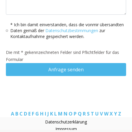
* Ich bin damit einverstanden, dass die vonmir übersandten
Daten gemäß der
Datenschutzbestimmungen
zur
Kontaktaufnahme gespeichert werden.
Die mit * gekennzeichneten Felder sind Pflichtfelder für das
Formular
Anfrage senden
A
B
C
D
E
F
G
H
I
J
K
L
M
N
O
P
Q
R
S
T
U
V
W
X
Y
Z
Datenschutzerklärung
Impressum