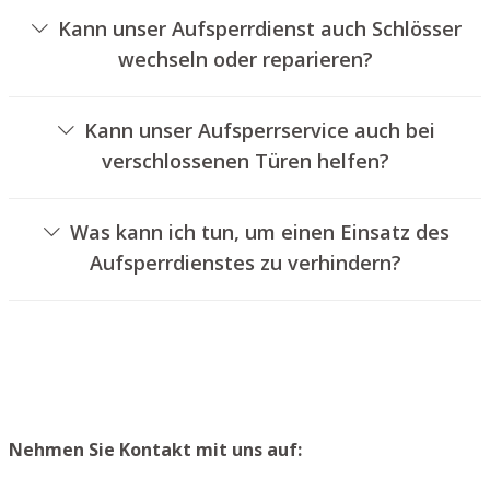
Kann unser Aufsperrdienst auch Schlösser
wechseln oder reparieren?
Ja, wir bieten auch den Wechsel und die Reparatur von
Türschlössern an.
Kann unser Aufsperrservice auch bei
verschlossenen Türen helfen?
Ja, wir können auch versperrte Türen für Sie öffnen. Dies
kann jedoch normalerweise nicht geschehen, ohne das
Was kann ich tun, um einen Einsatz des
Schloss aufzubohren. Wir bauen Ihnen jedoch einen
Aufsperrdienstes zu verhindern?
neuen Schließzylinder ein, sodass die Eingangstür wieder
Um einen Einsatz unseres Aufsperrdienstes zu
ordentlich verschlossen werden kann.
vermeiden, raten wir, extra Schlüssel an einem sicheren
Platz zu lagern.
Nehmen Sie Kontakt mit uns auf: