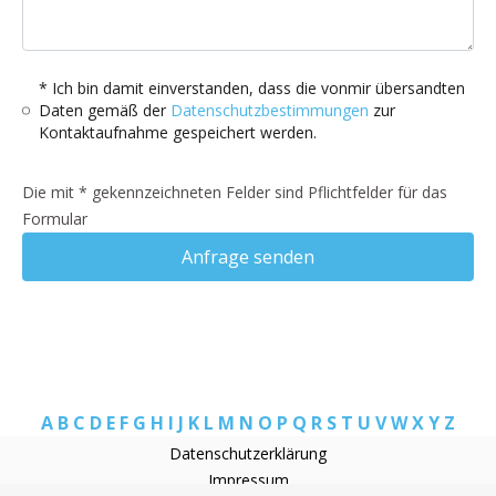
* Ich bin damit einverstanden, dass die vonmir übersandten
Daten gemäß der
Datenschutzbestimmungen
zur
Kontaktaufnahme gespeichert werden.
Die mit * gekennzeichneten Felder sind Pflichtfelder für das
Formular
Anfrage senden
A
B
C
D
E
F
G
H
I
J
K
L
M
N
O
P
Q
R
S
T
U
V
W
X
Y
Z
Datenschutzerklärung
Impressum