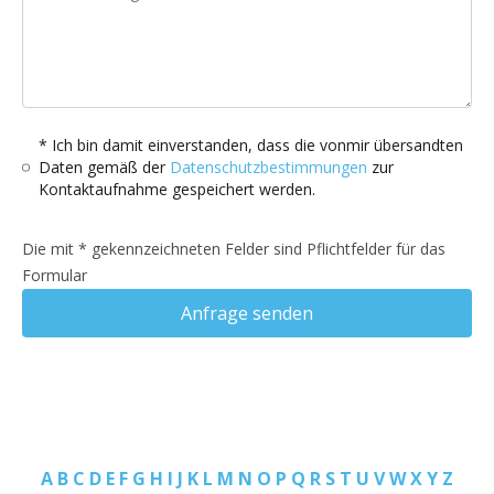
* Ich bin damit einverstanden, dass die vonmir übersandten
Daten gemäß der
Datenschutzbestimmungen
zur
Kontaktaufnahme gespeichert werden.
Die mit * gekennzeichneten Felder sind Pflichtfelder für das
Formular
Anfrage senden
A
B
C
D
E
F
G
H
I
J
K
L
M
N
O
P
Q
R
S
T
U
V
W
X
Y
Z