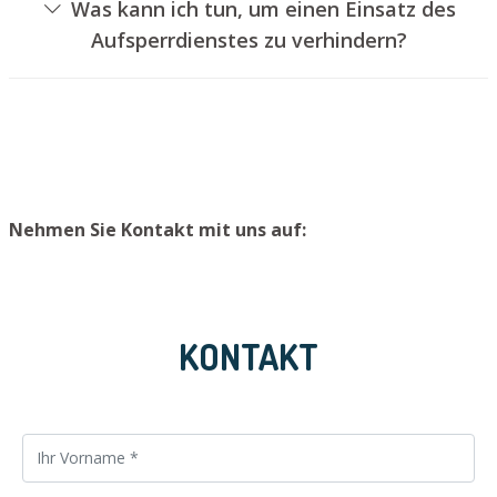
Was kann ich tun, um einen Einsatz des
ohne das Türschloss aufzubohren. Wir setzen Ihnen
Aufsperrdienstes zu verhindern?
jedoch einen neuen Türzylinder ein, sodass die Tür
Um einen Einsatz unseres Schlüsseldienstes zu
wieder ordnungsgemäß abgeschlossen werden kann.
vermeiden, empfehlen wir, Ersatzschlüssel an einem
sicheren Platz aufzubewahren.
Nehmen Sie Kontakt mit uns auf:
KONTAKT