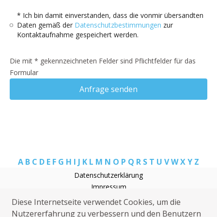
* Ich bin damit einverstanden, dass die vonmir übersandten
Daten gemäß der
Datenschutzbestimmungen
zur
Kontaktaufnahme gespeichert werden.
Die mit * gekennzeichneten Felder sind Pflichtfelder für das
Formular
Anfrage senden
A
B
C
D
E
F
G
H
I
J
K
L
M
N
O
P
Q
R
S
T
U
V
W
X
Y
Z
Datenschutzerklärung
Impressum
Elektriker Büttel
Diese Internetseite verwendet Cookies, um die
Heizungsnotdienst Büttel
Nutzererfahrung zu verbessern und den Benutzern