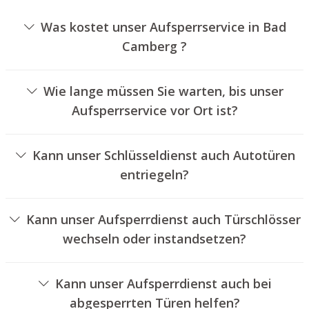
Was kostet unser Aufsperrservice in Bad
Camberg ?
Die Ausführungskosten für unseren Aufsperrdienst
hängen von unterschiedlichen Optionen ab, wie zum
Wie lange müssen Sie warten, bis unser
Beispiel der Ausführung des Türschlosses, der Dauer der
Aufsperrservice vor Ort ist?
Arbeiten und eventuellen Kilometerpauschalen. Wir
Unser Schlüsseldienst Bad Camberg ist in der Regel
bieten unseren Auftraggebern jederzeit
innerhalb von einer halben Stunde vor Ort. Die reelle
nachvollziehbare Preisangebote an.
Kann unser Schlüsseldienst auch Autotüren
Wartezeit hängt von dem Ortsunterschied des
entriegeln?
Einsatzortes zu unserem Unternehmen und den
Ja, wir bieten auch das Öffnen von Autotüren an.
örtlichen Verkehrsbedingungen ab.
Kann unser Aufsperrdienst auch Türschlösser
wechseln oder instandsetzen?
Ja, wir bieten auch den Wechsel und die Reparatur von
Schlössern an.
Kann unser Aufsperrdienst auch bei
abgesperrten Türen helfen?