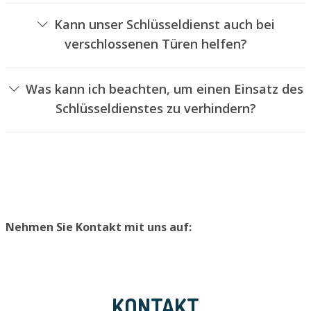
von Türschlössern an.
Kann unser Schlüsseldienst auch bei
verschlossenen Türen helfen?
Ja, wir können auch versperrte Türen für Sie aufsperren.
Dies kann jedoch normalerweise nicht geschehen, ohne
Was kann ich beachten, um einen Einsatz des
das Schloss aufzubohren. Wir bauen Ihnen jedoch einen
Schlüsseldienstes zu verhindern?
neuen Zylinder ein, sodass die Tür wieder
Um einen Einsatz unseres Aufsperrdienstes zu
ordnungsgemäß verschlossen werden kann.
verhindern, empfehlen wir, einen zweiten Schlüssel an
einem sicheren Platz aufzubewahren.
Nehmen Sie Kontakt mit uns auf:
KONTAKT