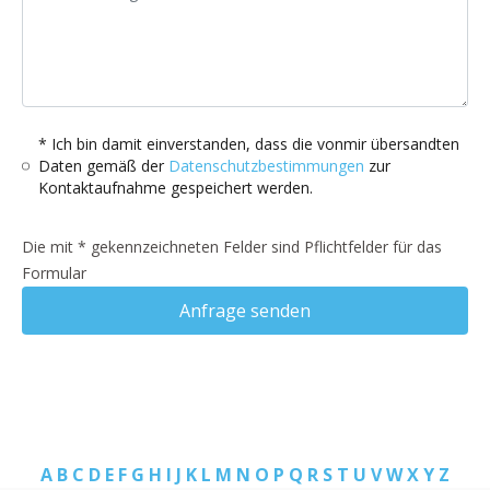
* Ich bin damit einverstanden, dass die vonmir übersandten
Daten gemäß der
Datenschutzbestimmungen
zur
Kontaktaufnahme gespeichert werden.
Die mit * gekennzeichneten Felder sind Pflichtfelder für das
Formular
Anfrage senden
A
B
C
D
E
F
G
H
I
J
K
L
M
N
O
P
Q
R
S
T
U
V
W
X
Y
Z