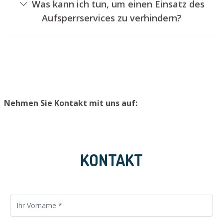
Was kann ich tun, um einen Einsatz des
geschehen, ohne das Schloss aufzubohren. Wir setzen
Aufsperrservices zu verhindern?
Ihnen jedoch einen neuen Schließzylinder ein, sodass die
Um einen Einsatz unseres Schlüsseldienstes zu
Tür wieder ordnungsgemäß verschlossen werden kann.
verhindern, raten wir, Ersatzschlüssel an einem sicheren
Ort zu lagern.
Nehmen Sie Kontakt mit uns auf:
KONTAKT