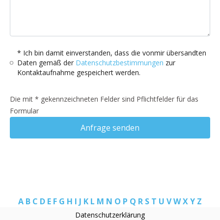
* Ich bin damit einverstanden, dass die vonmir übersandten
Daten gemäß der
Datenschutzbestimmungen
zur
Kontaktaufnahme gespeichert werden.
Die mit * gekennzeichneten Felder sind Pflichtfelder für das
Formular
Anfrage senden
A
B
C
D
E
F
G
H
I
J
K
L
M
N
O
P
Q
R
S
T
U
V
W
X
Y
Z
Datenschutzerklärung