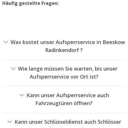
Häufig gestellte Fragen:
Was kostet unser Aufsperrservice in Beeskow
Radinkendorf ?
Die Ausführungskosten für unseren Aufsperrservice
hängen von verschiedenen Optionen ab, wie zum
Wie lange müssen Sie warten, bis unser
Beispiel der Ausführung des Zylinders, der Dauer der
Aufsperrservice vor Ort ist?
Arbeiten und eventuell anfallenden Anfahrtskosten. Wir
Unser Aufsperrdienst Beeskow Radinkendorf ist
bieten unseren Auftraggebern jederzeit übersichtliche
normalerweise innerhalb von dreißig Minuten vor Ort.
Preisangebote an.
Kann unser Aufsperrservice auch
Die tatsächliche Wartezeit hängt von dem
Fahrzeugtüren öffnen?
Ortsunterschied des Einsatzortes zu unserer Filiale und
Ja, wir bieten auch das Öffnen von Autotüren an.
den gegebenen Verkehrsbedingungen ab.
Kann unser Schlüsseldienst auch Schlösser