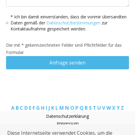
* Ich bin damit einverstanden, dass die vonmir übersandten
Daten gemäß der
Datenschutzbestimmungen
zur
Kontaktaufnahme gespeichert werden.
Die mit * gekennzeichneten Felder sind Pflichtfelder für das
Formular
Anfrage senden
A
B
C
D
E
F
G
H
I
J
K
L
M
N
O
P
Q
R
S
T
U
V
W
X
Y
Z
Datenschutzerklärung
Impressum
Rohrreinigung Belgern
Diese Internetseite verwendet Cookies, um die