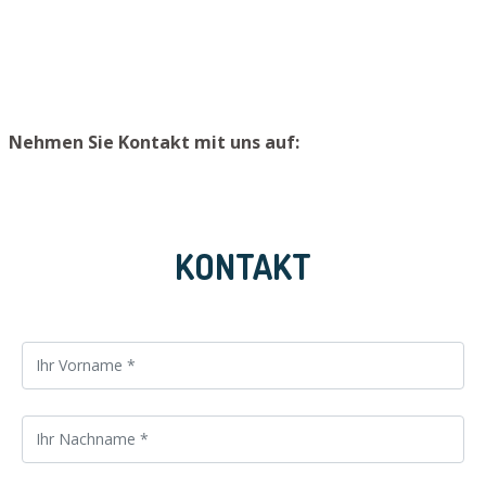
verhindern, raten wir, Ersatzschlüssel an einem sicheren
kann.
Platz zu lagern.
Nehmen Sie Kontakt mit uns auf:
KONTAKT