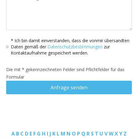
* Ich bin damit einverstanden, dass die vonmir übersandten
Daten gemäß der
Datenschutzbestimmungen
zur
Kontaktaufnahme gespeichert werden.
Die mit * gekennzeichneten Felder sind Pflichtfelder für das
Formular
Anfrage senden
A
B
C
D
E
F
G
H
I
J
K
L
M
N
O
P
Q
R
S
T
U
V
W
X
Y
Z