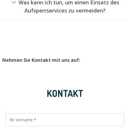
Was kann ich tun, um einen Einsatz des
Türschloss aufzubohren. Wir bauen Ihnen jedoch einen
Aufsperrservices zu vermeiden?
neuen Türzylinder ein, sodass die Tür wieder
Um einen Einsatz unseres Aufsperrdienstes zu
ordnungsgemäß abgeschlossen werden kann.
verhindern, raten wir, einen zweiten Schlüssel an einem
sicheren Platz zu lagern.
Nehmen Sie Kontakt mit uns auf:
KONTAKT