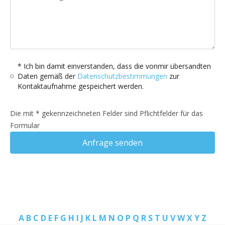
* Ich bin damit einverstanden, dass die vonmir übersandten
Daten gemäß der
Datenschutzbestimmungen
zur
Kontaktaufnahme gespeichert werden.
Die mit * gekennzeichneten Felder sind Pflichtfelder für das
Formular
Anfrage senden
A
B
C
D
E
F
G
H
I
J
K
L
M
N
O
P
Q
R
S
T
U
V
W
X
Y
Z