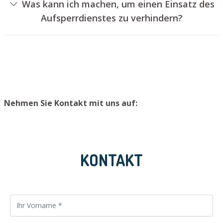
Was kann ich machen, um einen Einsatz des
das Türschloss aufzubohren. Wir setzen Ihnen jedoch
Aufsperrdienstes zu verhindern?
einen neuen Türzylinder ein, sodass die Eingangstür
Um einen Einsatz unseres Aufsperrdienstes zu
wieder ordnungsgemäß verschlossen werden kann.
vermeiden, empfehlen wir, einen zweiten Schlüssel an
einem sicheren Platz aufzubewahren.
Nehmen Sie Kontakt mit uns auf:
KONTAKT