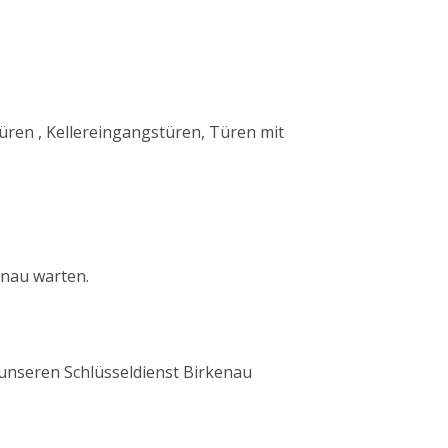
ren , Kellereingangstüren, Türen mit
enau warten.
ch unseren Schlüsseldienst Birkenau