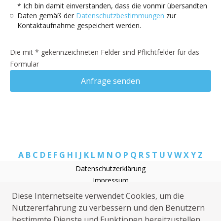
* Ich bin damit einverstanden, dass die vonmir übersandten
Daten gemäß der
Datenschutzbestimmungen
zur
Kontaktaufnahme gespeichert werden.
Die mit * gekennzeichneten Felder sind Pflichtfelder für das
Formular
Anfrage senden
A
B
C
D
E
F
G
H
I
J
K
L
M
N
O
P
Q
R
S
T
U
V
W
X
Y
Z
Datenschutzerklärung
Impressum
Rohrreinigung Birkenbeul
Diese Internetseite verwendet Cookies, um die
Sanitärhilfe Birkenbeul
Nutzererfahrung zu verbessern und den Benutzern
Sat Installation Birkenbeul
bestimmte Dienste und Funktionen bereitzustellen.