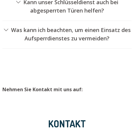
Kann unser Schlüsseldienst auch bei
abgesperrten Türen helfen?
Ja, wir können auch verschlossene Türen für Sie öffnen.
Dies kann jedoch in der Regel nicht erfolgen, ohne das
Was kann ich beachten, um einen Einsatz des
Schloss aufzubohren. Wir bauen Ihnen jedoch einen
Aufsperrdienstes zu vermeiden?
neuen Schließzylinder ein, sodass die Tür wieder
Um einen Einsatz unseres Aufsperrdienstes zu
ordentlich verschlossen werden kann.
vermeiden, empfehlen wir, extra Schlüssel an einem
sicheren Ort aufzubewahren.
Nehmen Sie Kontakt mit uns auf:
KONTAKT