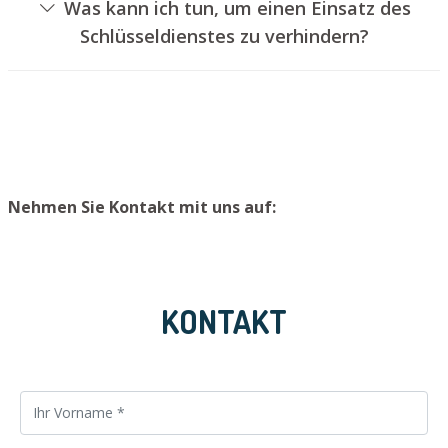
Was kann ich tun, um einen Einsatz des
erfolgen, ohne das Schloss aufzubohren. Wir setzen
Schlüsseldienstes zu verhindern?
Ihnen jedoch einen neuen Schließzylinder ein, sodass die
Um einen Einsatz unseres Aufsperrdienstes zu
Eingangstür wieder ordnungsgemäß abgeschlossen
verhindern, empfehlen wir, Ersatzschlüssel an einem
werden kann.
sicheren Platz aufzubewahren.
Nehmen Sie Kontakt mit uns auf:
KONTAKT