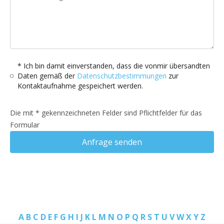
* Ich bin damit einverstanden, dass die vonmir übersandten
Daten gemäß der
Datenschutzbestimmungen
zur
Kontaktaufnahme gespeichert werden.
Die mit * gekennzeichneten Felder sind Pflichtfelder für das
Formular
Anfrage senden
A
B
C
D
E
F
G
H
I
J
K
L
M
N
O
P
Q
R
S
T
U
V
W
X
Y
Z