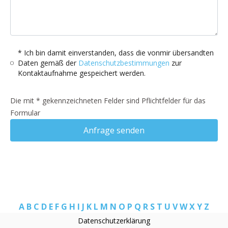
* Ich bin damit einverstanden, dass die vonmir übersandten
Daten gemäß der
Datenschutzbestimmungen
zur
Kontaktaufnahme gespeichert werden.
Die mit * gekennzeichneten Felder sind Pflichtfelder für das
Formular
Anfrage senden
A
B
C
D
E
F
G
H
I
J
K
L
M
N
O
P
Q
R
S
T
U
V
W
X
Y
Z
Datenschutzerklärung