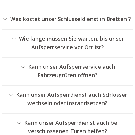
Was kostet unser Schlüsseldienst in Bretten ?
Die Kosten für unseren Schlüsseldienst hängen von
unterschiedlichen Faktoren ab, wie beispielsweise der Art
Wie lange müssen Sie warten, bis unser
des Türschlosses, der Dauer der Arbeiten und eventuell
Aufsperrservice vor Ort ist?
anfallenden Kilometerpauschalen. Wir bieten unseren
Unser Schlüsseldienst Bretten ist in der Regel innerhalb
Auftraggebern jederzeit transparente Preisangebote an.
von 30 Minuten vor Ort. Die reelle Wartezeit hängt von
Kann unser Aufsperrservice auch
der Entfernung des Einsatzortes zu unserer Filiale und
Fahrzeugtüren öffnen?
den örtlichen Verkehrsbedingungen ab.
Ja, wir bieten auch das Öffnen von Autotüren an.
Kann unser Aufsperrdienst auch Schlösser
wechseln oder instandsetzen?
Ja, wir bieten auch den Austausch und die Instandsetzung
von Schlössern an.
Kann unser Aufsperrdienst auch bei
verschlossenen Türen helfen?