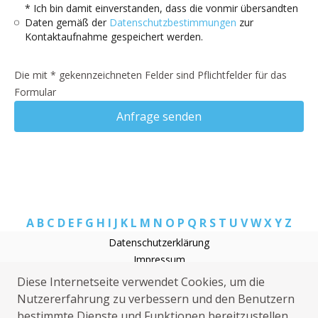
* Ich bin damit einverstanden, dass die vonmir übersandten
Daten gemäß der
Datenschutzbestimmungen
zur
Kontaktaufnahme gespeichert werden.
Die mit * gekennzeichneten Felder sind Pflichtfelder für das
Formular
Anfrage senden
A
B
C
D
E
F
G
H
I
J
K
L
M
N
O
P
Q
R
S
T
U
V
W
X
Y
Z
Datenschutzerklärung
Impressum
Rohrreinigung Dörentrup
Diese Internetseite verwendet Cookies, um die
Heizungsnotdienst Dörentrup
Nutzererfahrung zu verbessern und den Benutzern
Sanitärhilfe Dörentrup
bestimmte Dienste und Funktionen bereitzustellen.