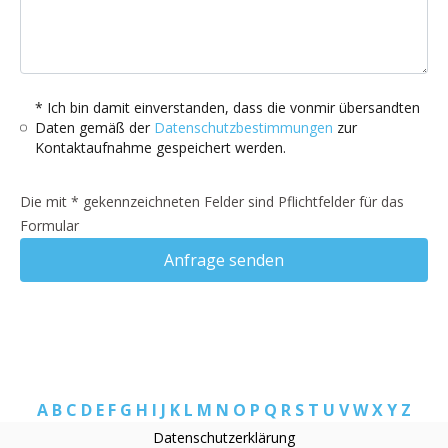
* Ich bin damit einverstanden, dass die vonmir übersandten
Daten gemäß der
Datenschutzbestimmungen
zur
Kontaktaufnahme gespeichert werden.
Die mit * gekennzeichneten Felder sind Pflichtfelder für das
Formular
Anfrage senden
A
B
C
D
E
F
G
H
I
J
K
L
M
N
O
P
Q
R
S
T
U
V
W
X
Y
Z
Datenschutzerklärung