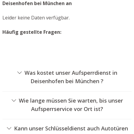
Deisenhofen bei München an
Leider keine Daten verfügbar.
Häufig gestellte Fragen:
Was kostet unser Aufsperrdienst in
Deisenhofen bei München ?
Die Kosten für unseren Schlüsseldienst hängen von
unterschiedlichen Optionen ab, wie beispielsweise der
Wie lange müssen Sie warten, bis unser
Ausführung des Zylinders, der Dauer der Arbeiten und
Aufsperrservice vor Ort ist?
eventuellen Anfahrtskosten. Wir bieten unseren Kunden
Unser Schlüsseldienst Deisenhofen bei München ist in
jederzeit nachvollziehbare Preisangebote an.
der Regel innerhalb von 30 Minuten vor Ort. Die
Kann unser Schlüsseldienst auch Autotüren
tatsächliche Wartezeit hängt von dem Ortsunterschied