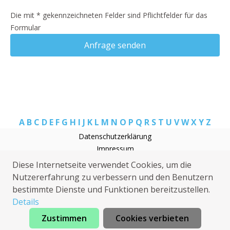
Die mit * gekennzeichneten Felder sind Pflichtfelder für das
Formular
Anfrage senden
A
B
C
D
E
F
G
H
I
J
K
L
M
N
O
P
Q
R
S
T
U
V
W
X
Y
Z
Datenschutzerklärung
Impressum
Rohrreinigung Deisenhofen bei München
Diese Internetseite verwendet Cookies, um die
Heizungsnotdienst Deisenhofen bei München
Nutzererfahrung zu verbessern und den Benutzern
Kammerjäger Deisenhofen bei München
bestimmte Dienste und Funktionen bereitzustellen.
Sat Installation Deisenhofen bei München
Details
Zustimmen
Cookies verbieten
Jetzt anrufen