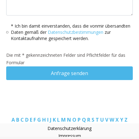
* Ich bin damit einverstanden, dass die vonmir übersandten
Daten gemäß der
Datenschutzbestimmungen
zur
Kontaktaufnahme gespeichert werden.
Die mit * gekennzeichneten Felder sind Pflichtfelder für das
Formular
Anfrage senden
A
B
C
D
E
F
G
H
I
J
K
L
M
N
O
P
Q
R
S
T
U
V
W
X
Y
Z
Datenschutzerklärung
Impressum