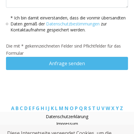
* Ich bin damit einverstanden, dass die vonmir übersandten
Daten gemäß der
Datenschutzbestimmungen
zur
Kontaktaufnahme gespeichert werden.
Die mit * gekennzeichneten Felder sind Pflichtfelder für das
Formular
Anfrage senden
A
B
C
D
E
F
G
H
I
J
K
L
M
N
O
P
Q
R
S
T
U
V
W
X
Y
Z
Datenschutzerklärung
Impressum
Rohrreinigung Diethardt
Diese Internetseite verwendet Cookies, um die