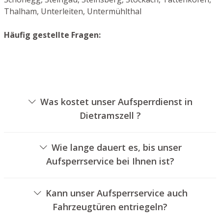
Thalham, Unterleiten, Untermühlthal
Häufig gestellte Fragen:
Was kostet unser Aufsperrdienst in
Dietramszell ?
Die Preise für unseren Aufsperrservice hängen von
unterschiedlichen Optionen ab, wie beispielsweise der
Wie lange dauert es, bis unser
Ausführung des Zylinders, der Dauer der Arbeiten und
Aufsperrservice bei Ihnen ist?
eventuellen Anfahrtskosten. Wir bieten unseren Kunden
Unser Schlüsseldienst Dietramszell ist normalerweise
immer übersichtliche Angebote an.
innerhalb von dreißig Minuten vor Ort. Die reelle
Kann unser Aufsperrservice auch
Wartezeit hängt von der Entfernung des Einsatzortes zu
Fahrzeugtüren entriegeln?
unserer Filiale und den gegebenen