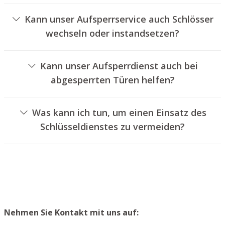
Ja, wir bieten auch das Entriegeln von Fahrzeugtüren an.
Verkehrsbedingungen ab.
Kann unser Aufsperrservice auch Schlösser
wechseln oder instandsetzen?
Ja, wir bieten auch den Austausch und die Instandsetzung
von Türschlössern an.
Kann unser Aufsperrdienst auch bei
abgesperrten Türen helfen?
Ja, wir können auch abgeschlossene Türen für Sie
aufsperren. Dies kann jedoch in der Regel nicht
Was kann ich tun, um einen Einsatz des
geschehen, ohne das Türschloss aufzubohren. Wir
Schlüsseldienstes zu vermeiden?
setzen Ihnen jedoch einen neuen Schließzylinder ein,
Um einen Einsatz unseres Aufsperrservices zu
sodass die Eingangstür wieder ordnungsgemäß
vermeiden, empfehlen wir, Ersatzschlüssel an einem
verschlossen werden kann.
sicheren Ort aufzubewahren.
Nehmen Sie Kontakt mit uns auf: