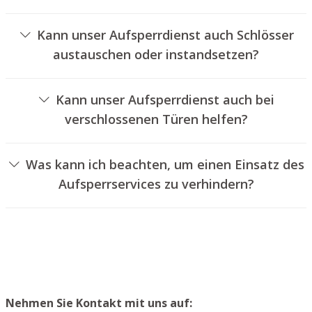
Ja, wir bieten auch das Entriegeln von Fahrzeugtüren an.
Kann unser Aufsperrdienst auch Schlösser
austauschen oder instandsetzen?
Ja, wir bieten auch den Austausch und die Instandsetzung
von Türschlössern an.
Kann unser Aufsperrdienst auch bei
verschlossenen Türen helfen?
Ja, wir können auch abgeschlossene Türen für Sie
öffnen. Dies kann jedoch normalerweise nicht geschehen,
Was kann ich beachten, um einen Einsatz des
ohne das Türschloss aufzubohren. Wir setzen Ihnen
Aufsperrservices zu verhindern?
jedoch einen neuen Schließzylinder ein, sodass die
Um einen Einsatz unseres Aufsperrservices zu
Eingangstür wieder ordnungsgemäß abgeschlossen
verhindern, raten wir, Ersatzschlüssel an einem sicheren
werden kann.
Platz aufzubewahren.
Nehmen Sie Kontakt mit uns auf: