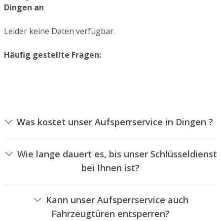
Dingen an
Leider keine Daten verfügbar.
Häufig gestellte Fragen:
Was kostet unser Aufsperrservice in Dingen ?
Die Kosten für unseren Schlüsseldienst hängen von
verschiedenen Optionen ab, wie zum Beispiel der Art des
Wie lange dauert es, bis unser Schlüsseldienst
Zylinders, der Dauer der Arbeiten und eventuellen
bei Ihnen ist?
Anfahrtskosten. Wir bieten unseren Kunden immer
Unser Aufsperrservice Dingen ist in der Regel innerhalb
übersichtliche Preisangebote an.
von 30 Minuten vor Ort. Die reelle Wartezeit hängt von
Kann unser Aufsperrservice auch
dem Ortsunterschied des Einsatzortes zu unserer Filiale
Fahrzeugtüren entsperren?
und den gegebenen Verkehrsbedingungen ab.