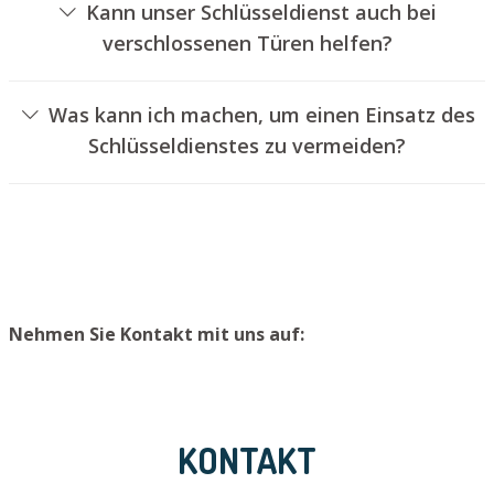
Kann unser Schlüsseldienst auch bei
verschlossenen Türen helfen?
Ja, wir können auch versperrte Türen für Sie entriegeln.
Dies kann jedoch in der Regel nicht erfolgen, ohne das
Was kann ich machen, um einen Einsatz des
Türschloss aufzubohren. Wir setzen Ihnen jedoch einen
Schlüsseldienstes zu vermeiden?
neuen Zylinder ein, sodass die Eingangstür wieder
Um einen Einsatz unseres Schlüsseldienstes zu
ordentlich abgeschlossen werden kann.
vermeiden, empfehlen wir, Ersatzschlüssel an einem
sicheren Platz aufzubewahren.
Nehmen Sie Kontakt mit uns auf:
KONTAKT