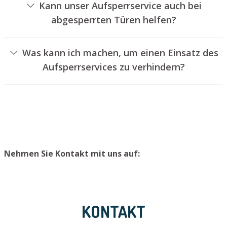
Kann unser Aufsperrservice auch bei
abgesperrten Türen helfen?
Ja, wir können auch abgeschlossene Türen für Sie
aufsperren. Dies kann jedoch in der Regel nicht
Was kann ich machen, um einen Einsatz des
geschehen, ohne das Türschloss aufzubohren. Wir
Aufsperrservices zu verhindern?
bauen Ihnen jedoch einen neuen Schließzylinder ein,
Um einen Einsatz unseres Aufsperrservices zu
sodass die Eingangstür wieder ordnungsgemäß
vermeiden, empfehlen wir, Ersatzschlüssel an einem
verschlossen werden kann.
sicheren Platz zu lagern.
Nehmen Sie Kontakt mit uns auf:
KONTAKT