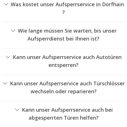
Was kostet unser Aufsperrservice in Dorfhain
?
Die Preise für unseren Schlüsseldienst hängen von
verschiedenen Optionen ab, wie beispielsweise der
Wie lange müssen Sie warten, bis unser
Ausführung des Türschlosses, der Dauer der Arbeiten
Aufsperrdienst bei Ihnen ist?
und eventuell anfallenden Anfahrtskosten. Wir bieten
Unser Aufsperrdienst Dorfhain ist normalerweise
unseren Auftraggebern immer nachvollziehbare
innerhalb von 30 Minuten vor Ort. Die tatsächliche
Angebote an.
Kann unser Aufsperrservice auch Autotüren
Wartezeit hängt von der Entfernung des Einsatzortes zu
entsperren?
unserem Unternehmen und den aktuellen
Ja, wir bieten auch das Aufsperren von Fahrzeugtüren an.
Verkehrsbedingungen ab.
Kann unser Aufsperrservice auch Türschlösser
wechseln oder reparieren?
Ja, wir bieten auch den Wechsel und die Instandsetzung
von Türschlössern an.
Kann unser Aufsperrservice auch bei
abgesperrten Türen helfen?
Ja, wir können auch versperrte Türen für Sie aufsperren.