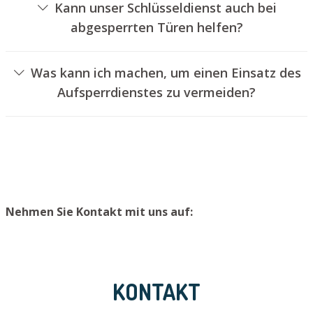
Kann unser Schlüsseldienst auch bei
abgesperrten Türen helfen?
Ja, wir können auch abgeschlossene Türen für Sie
öffnen. Dies kann jedoch normalerweise nicht erfolgen,
Was kann ich machen, um einen Einsatz des
ohne das Schloss aufzubohren. Wir setzen Ihnen jedoch
Aufsperrdienstes zu vermeiden?
einen neuen Schließzylinder ein, sodass die Eingangstür
Um einen Einsatz unseres Aufsperrservices zu
wieder ordentlich verschlossen werden kann.
vermeiden, empfehlen wir, extra Schlüssel an einem
sicheren Platz aufzubewahren.
Nehmen Sie Kontakt mit uns auf:
KONTAKT