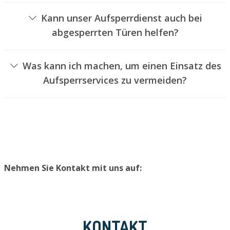
von Schlössern an.
Kann unser Aufsperrdienst auch bei
abgesperrten Türen helfen?
Ja, wir können auch verschlossene Türen für Sie
entriegeln. Dies kann jedoch in der Regel nicht
Was kann ich machen, um einen Einsatz des
geschehen, ohne das Schloss aufzubohren. Wir bauen
Aufsperrservices zu vermeiden?
Ihnen jedoch einen neuen Türzylinder ein, sodass die
Um einen Einsatz unseres Schlüsseldienstes zu
Eingangstür wieder ordnungsgemäß abgeschlossen
verhindern, empfehlen wir, einen zweiten Schlüssel an
werden kann.
einem sicheren Ort aufzubewahren.
Nehmen Sie Kontakt mit uns auf:
KONTAKT