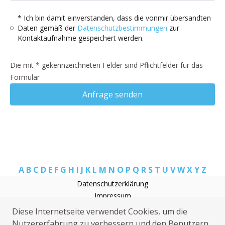
* Ich bin damit einverstanden, dass die vonmir übersandten
Daten gemäß der
Datenschutzbestimmungen
zur
Kontaktaufnahme gespeichert werden.
Die mit * gekennzeichneten Felder sind Pflichtfelder für das
Formular
Anfrage senden
A
B
C
D
E
F
G
H
I
J
K
L
M
N
O
P
Q
R
S
T
U
V
W
X
Y
Z
Datenschutzerklärung
Impressum
Elektriker Ebhausen
Diese Internetseite verwendet Cookies, um die
Heizungsnotdienst Ebhausen
Nutzererfahrung zu verbessern und den Benutzern