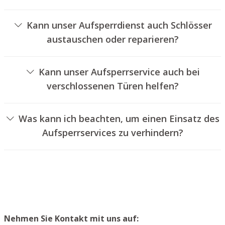
Ja, wir bieten auch das Aufsperren von Autotüren an.
Verkehrsbedingungen ab.
Kann unser Aufsperrdienst auch Schlösser
austauschen oder reparieren?
Ja, wir bieten auch den Wechsel und die Reparatur von
Türschlössern an.
Kann unser Aufsperrservice auch bei
verschlossenen Türen helfen?
Ja, wir können auch verschlossene Türen für Sie
aufsperren. Dies kann jedoch normalerweise nicht
Was kann ich beachten, um einen Einsatz des
erfolgen, ohne das Schloss aufzubohren. Wir setzen
Aufsperrservices zu verhindern?
Ihnen jedoch einen neuen Schließzylinder ein, sodass die
Um einen Einsatz unseres Aufsperrdienstes zu
Tür wieder ordnungsgemäß abgeschlossen werden
vermeiden, empfehlen wir, extra Schlüssel an einem
kann.
sicheren Platz aufzubewahren.
Nehmen Sie Kontakt mit uns auf: