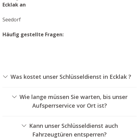
Ecklak an
Seedorf
Häufig gestellte Fragen:
Was kostet unser Schlüsseldienst in Ecklak ?
Die Ausführungskosten für unseren Schlüsseldienst
hängen von verschiedenen Optionen ab, wie zum
Wie lange müssen Sie warten, bis unser
Beispiel der Ausführung des Türschlosses, der Dauer der
Aufsperrservice vor Ort ist?
Arbeiten und eventuellen Kilometerpauschalen. Wir
Unser Aufsperrdienst Ecklak ist in der Regel innerhalb
bieten unseren Auftraggebern jederzeit transparente
von dreißig Minuten vor Ort. Die tatsächliche Wartezeit
Preisangebote an.
Kann unser Schlüsseldienst auch
hängt von der Entfernung des Einsatzortes zu unserem
Fahrzeugtüren entsperren?
Unternehmen und den gegebenen