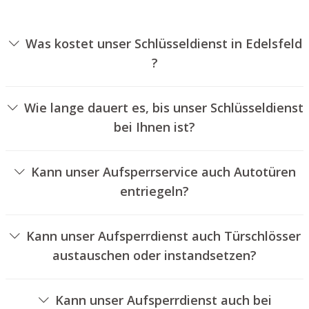
Was kostet unser Schlüsseldienst in Edelsfeld
?
Die Ausführungskosten für unseren Aufsperrdienst
hängen von verschiedenen Optionen ab, wie
Wie lange dauert es, bis unser Schlüsseldienst
beispielsweise der Ausführung des Türschlosses, der
bei Ihnen ist?
Dauer der Arbeiten und eventuell anfallenden
Unser Aufsperrdienst Edelsfeld ist normalerweise
Kilometerpauschalen. Wir bieten unseren Auftraggebern
innerhalb von dreißig Minuten vor Ort. Die reelle
jederzeit transparente Angebote an.
Kann unser Aufsperrservice auch Autotüren
Wartezeit hängt von der Entfernung des Einsatzortes zu
entriegeln?
unserem Unternehmen und den aktuellen
Ja, wir bieten auch das Entriegeln von Autotüren an.
Verkehrsbedingungen ab.
Kann unser Aufsperrdienst auch Türschlösser
austauschen oder instandsetzen?
Ja, wir bieten auch den Austausch und die Reparatur von
Schlössern an.
Kann unser Aufsperrdienst auch bei