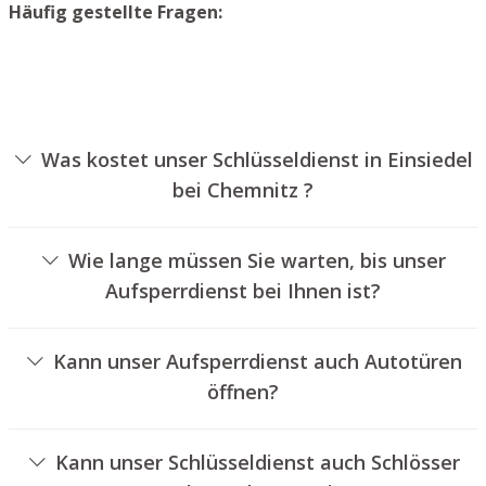
Häufig gestellte Fragen:
Was kostet unser Schlüsseldienst in Einsiedel
bei Chemnitz ?
Die Preise für unseren Aufsperrservice hängen von
verschiedenen Faktoren ab, wie zum Beispiel der Art des
Wie lange müssen Sie warten, bis unser
Zylinders, der Dauer der Arbeiten und eventuellen
Aufsperrdienst bei Ihnen ist?
Kilometerpauschalen. Wir bieten unseren Auftraggebern
Unser Aufsperrdienst Einsiedel bei Chemnitz ist
jederzeit übersichtliche Preisangebote an.
normalerweise innerhalb von einer halben Stunde vor
Kann unser Aufsperrdienst auch Autotüren
Ort. Die reelle Wartezeit hängt von der Entfernung des
öffnen?
Einsatzortes zu unserer Filiale und den aktuellen
Ja, wir bieten auch das Aufsperren von Fahrzeugtüren an.
Verkehrsbedingungen ab.
Kann unser Schlüsseldienst auch Schlösser