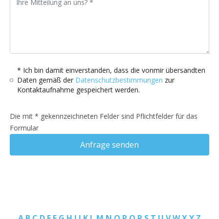
* Ich bin damit einverstanden, dass die vonmir übersandten
Daten gemäß der
Datenschutzbestimmungen
zur
Kontaktaufnahme gespeichert werden.
Die mit * gekennzeichneten Felder sind Pflichtfelder für das
Formular
Anfrage senden
A
B
C
D
E
F
G
H
I
J
K
L
M
N
O
P
Q
R
S
T
U
V
W
X
Y
Z