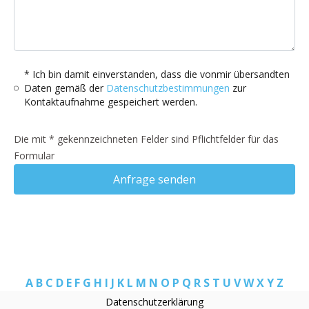
* Ich bin damit einverstanden, dass die vonmir übersandten
Daten gemäß der
Datenschutzbestimmungen
zur
Kontaktaufnahme gespeichert werden.
Die mit * gekennzeichneten Felder sind Pflichtfelder für das
Formular
Anfrage senden
A
B
C
D
E
F
G
H
I
J
K
L
M
N
O
P
Q
R
S
T
U
V
W
X
Y
Z
Datenschutzerklärung