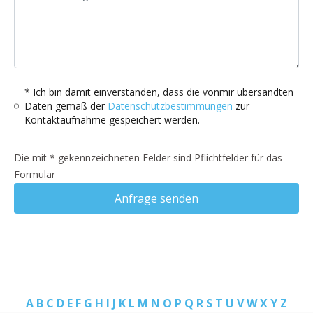
* Ich bin damit einverstanden, dass die vonmir übersandten
Daten gemäß der
Datenschutzbestimmungen
zur
Kontaktaufnahme gespeichert werden.
Die mit * gekennzeichneten Felder sind Pflichtfelder für das
Formular
Anfrage senden
A
B
C
D
E
F
G
H
I
J
K
L
M
N
O
P
Q
R
S
T
U
V
W
X
Y
Z