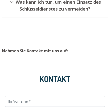
Was kann ich tun, um einen Einsatz des
Türschloss aufzubohren. Wir setzen Ihnen jedoch einen
Schlüsseldienstes zu vermeiden?
neuen Türzylinder ein, sodass die Eingangstür wieder
Um einen Einsatz unseres Aufsperrdienstes zu
ordentlich verschlossen werden kann.
vermeiden, empfehlen wir, extra Schlüssel an einem
sicheren Ort zu lagern.
Nehmen Sie Kontakt mit uns auf:
KONTAKT