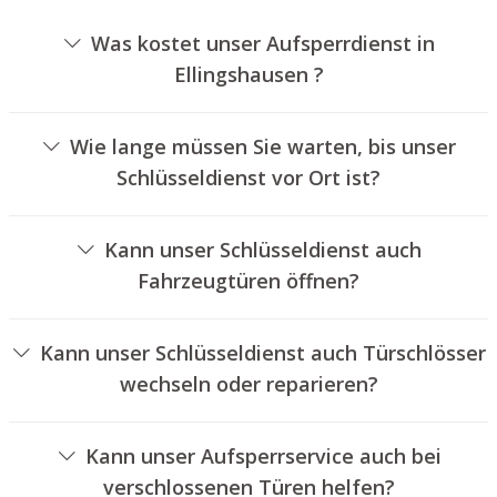
Was kostet unser Aufsperrdienst in
Ellingshausen ?
Die Kosten für unseren Aufsperrservice hängen von
verschiedenen Faktoren ab, wie beispielsweise der Art
Wie lange müssen Sie warten, bis unser
des Zylinders, der Dauer der Arbeiten und eventuell
Schlüsseldienst vor Ort ist?
anfallenden Anfahrtskosten. Wir bieten unseren Kunden
Unser Schlüsseldienst Ellingshausen ist in der Regel
jederzeit nachvollziehbare Preisangebote an.
innerhalb von 30 Minuten vor Ort. Die tatsächliche
Kann unser Schlüsseldienst auch
Wartezeit hängt von der Entfernung des Einsatzortes zu
Fahrzeugtüren öffnen?
unserem Unternehmen und den gegebenen
Ja, wir bieten auch das Aufsperren von Autotüren an.
Verkehrsbedingungen ab.
Kann unser Schlüsseldienst auch Türschlösser
wechseln oder reparieren?
Ja, wir bieten auch den Wechsel und die Reparatur von
Türschlössern an.
Kann unser Aufsperrservice auch bei
verschlossenen Türen helfen?