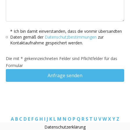
* Ich bin damit einverstanden, dass die vonmir übersandten
Daten gemäß der
Datenschutzbestimmungen
zur
Kontaktaufnahme gespeichert werden.
Die mit * gekennzeichneten Felder sind Pflichtfelder für das
Formular
Anfrage senden
A
B
C
D
E
F
G
H
I
J
K
L
M
N
O
P
Q
R
S
T
U
V
W
X
Y
Z
Datenschutzerklärung