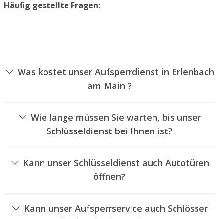
Häufig gestellte Fragen:
Was kostet unser Aufsperrdienst in Erlenbach
am Main ?
Die Ausführungskosten für unseren Aufsperrdienst
hängen von verschiedenen Optionen ab, wie zum
Wie lange müssen Sie warten, bis unser
Beispiel der Ausführung des Türschlosses, der Dauer der
Schlüsseldienst bei Ihnen ist?
Arbeiten und eventuellen Anfahrtskosten. Wir bieten
Unser Aufsperrservice Erlenbach am Main ist
unseren Kunden jederzeit transparente Preisangebote
normalerweise innerhalb von 30 Minuten vor Ort. Die
an.
Kann unser Schlüsseldienst auch Autotüren
reelle Wartezeit hängt von der Entfernung des
öffnen?
Einsatzortes zu unserer Filiale und den gegebenen
Ja, wir bieten auch das Öffnen von Autotüren an.
Verkehrsbedingungen ab.
Kann unser Aufsperrservice auch Schlösser